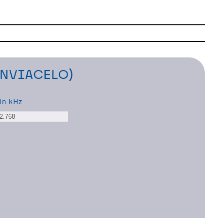
INVIACELO)
in kHz