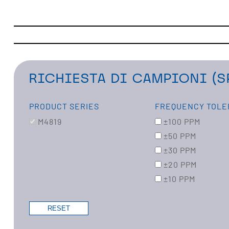
RICHIESTA DI CAMPIONI (S
PRODUCT SERIES
FREQUENCY TOL
M4819
±100 PPM
±50 PPM
±30 PPM
±20 PPM
±10 PPM