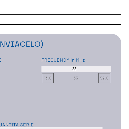
INVIACELO)
E
FREQUENCY
in MHz
13.0
33
52.0
UANTITÀ SERIE