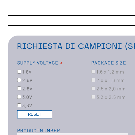
RICHIESTA DI CAMPIONI (S
SUPPLY VOLTAGE
PACKAGE SIZE
1.8V
1.6 x 1.2 mm
2.6V
2.0 x 1.6 mm
2.8V
2.5 x 2.0 mm
3.0V
3.2 x 2.5 mm
3.3V
PRODUCTNUMBER