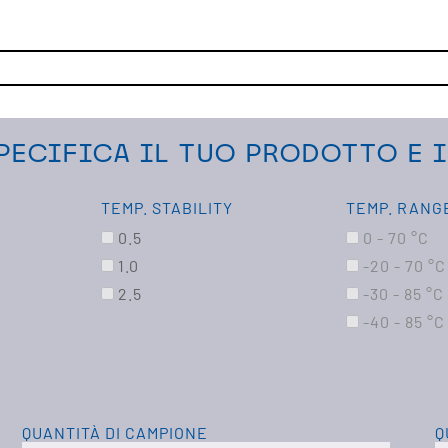
PECIFICA IL TUO PRODOTTO E 
TEMP. STABILITY
TEMP. RANG
0.5
0 - 70 °C
1.0
-20 - 70 °C
2.5
-30 - 85 °C
-40 - 85 °C
QUANTITÀ DI CAMPIONE
Q