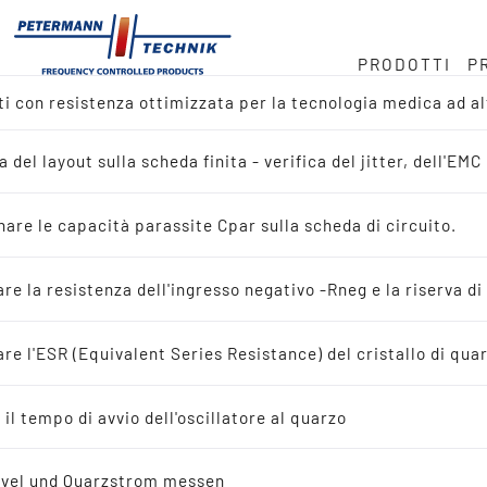
PRODOTTI
P
ti con resistenza ottimizzata per la tecnologia medica ad a
ock
rzo in MHz
a
a del layout sulla scheda finita - verifica del jitter, dell'E
amica del prodotto
.768 kHz
ondotta
are le capacità parassite Cpar sulla scheda di circuito.
ca di reference-design
pprovvigionamento
are la resistenza dell'ingresso negativo -Rneg e la riserva di
ca di applicazioni
are l'ESR (Equivalent Series Resistance) del cristallo di qua
à
lli di quarzo oscillanti
 il tempo di avvio dell'oscillatore al quarzo
avoro
istalli di quarzo oscillanti
evel und Quarzstrom messen