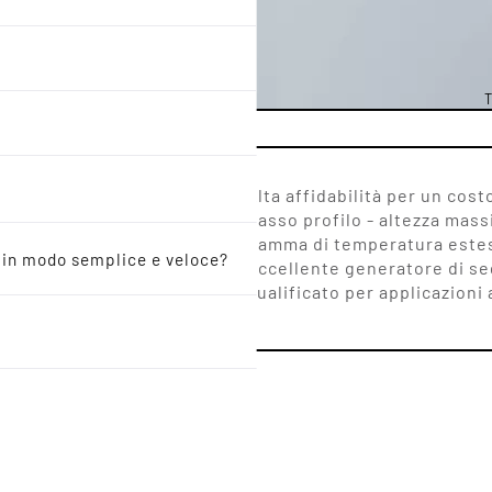
T
HC-49/US 3
Alta affidabilità per un cos
Basso profilo - altezza mas
 3.48755 -
Gamma di temperatura estes
o in modo semplice e veloce?
Eccellente generatore di se
Qualificato per applicazioni