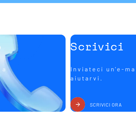
o
Scrivici
 a
Inviateci un'e-ma
aiutarvi.
SCRIVICI ORA