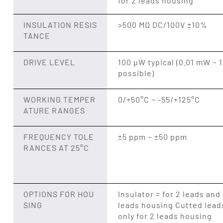
for 2 leads housing
INSULATION RESIS
>500 MΩ DC/100V ±10%
TANCE
DRIVE LEVEL
100 µW typical (0.01 mW ~ 
possible)
WORKING TEMPER
0/+50°C ~ -55/+125°C
ATURE RANGES
FREQUENCY TOLE
±5 ppm ~ ±50 ppm
RANCES AT 25°C
OPTIONS FOR HOU
Insulator = for 2 leads and
SING
leads housing Cutted lead
only for 2 leads housing