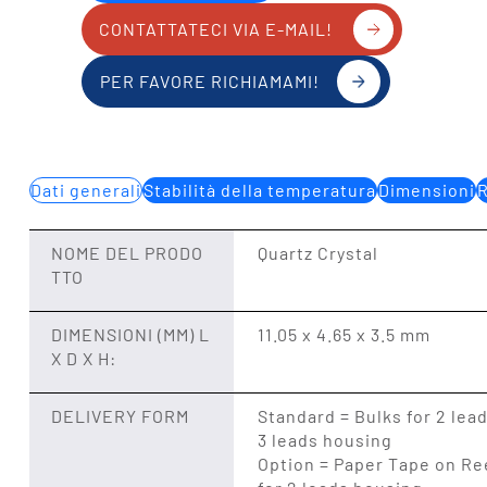
CONTATTATECI VIA E-MAIL!
PER FAVORE RICHIAMAMI!
Dati generali
Stabilità della temperatura
Dimensioni
R
NOME DEL PRODO
Quartz Crystal
TTO
DIMENSIONI (MM) L
11.05 x 4.65 x 3.5 mm
X D X H:
DELIVERY FORM
Standard = Bulks for 2 lea
3 leads housing
Option = Paper Tape on Re