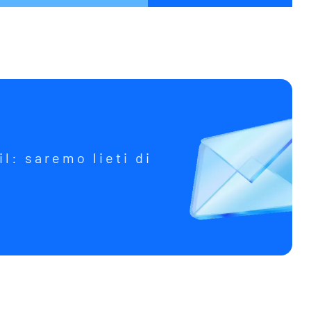
il: saremo lieti di