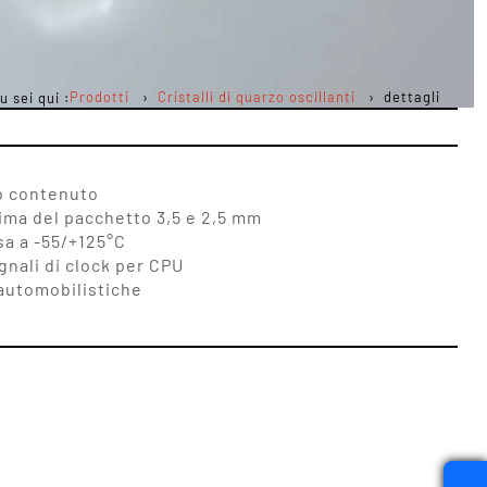
Prodotti
Cristalli di quarzo oscillanti
dettagli
u sei qui :
to contenuto
sima del pacchetto 3,5 e 2,5 mm
a a -55/+125°C
gnali di clock per CPU
 automobilistiche