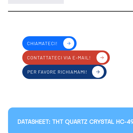
CHIAMATECI!
CONTATTATECI VIA E-MAIL!
PER FAVORE RICHIAMAMI!
DATASHEET: THT QUARTZ CRYSTAL HC-4