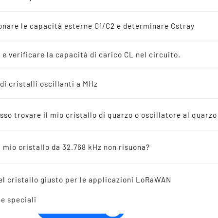
latori al quarzo
i
nare le capacità esterne C1/C2 e determinare Cstray
ioni a 32.768 kHz
 e verificare la capacità di carico CL nel circuito.
nze
di cristalli oscillanti a MHz
THT QUARTZ CRYSTAL 
venduti
LEADS 11.05 x 4.65 mm
so trovare il mio cristallo di quarzo o oscillatore al quarz
75.0 MHz
atori in ceramica
l mio cristallo da 32.768 kHz non risuona?
imento incrociato
el cristallo giusto per le applicazioni LoRaWAN
te speciali
CHIAMATECI!