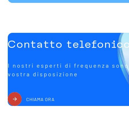
Contatto telefonic
I nostri esperti di frequenza sono
vostra disposizione
CHIAMA ORA