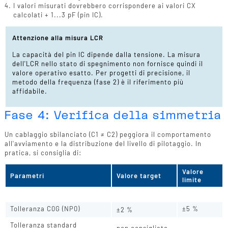
I valori misurati dovrebbero corrispondere ai valori CX
calcolati + 1...3 pF (pin IC).
Attenzione alla misura LCR
La capacità del pin IC dipende dalla tensione. La misura
dell'LCR nello stato di spegnimento non fornisce quindi il
valore operativo esatto. Per progetti di precisione, il
metodo della frequenza (fase 2) è il riferimento più
affidabile.
Fase 4: Verifica della simmetria
Un cablaggio sbilanciato (C1 ≠ C2) peggiora il comportamento
all'avviamento e la distribuzione del livello di pilotaggio. In
pratica, si consiglia di:
Valore
Parametri
Valore target
limite
Deviazione C1 a C2
≤ 2 %
≤ 5 %
Tolleranza C0G (NP0)
±5 %
±2 %
Tolleranza standard
non consigliato