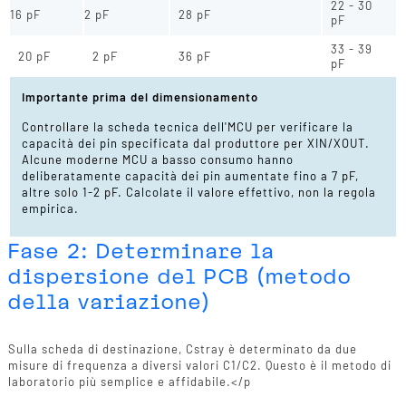
22 - 30
16 pF
2 pF
28 pF
pF
33 - 39
20 pF
2 pF
36 pF
pF
Importante prima del dimensionamento
Controllare la scheda tecnica dell'MCU per verificare la
capacità dei pin specificata dal produttore per XIN/XOUT.
Alcune moderne MCU a basso consumo hanno
deliberatamente capacità dei pin aumentate fino a 7 pF,
altre solo 1-2 pF. Calcolate il valore effettivo, non la regola
empirica.
Fase 2: Determinare la
dispersione del PCB (metodo
della variazione)
Sulla scheda di destinazione, Cstray è determinato da due
misure di frequenza a diversi valori C1/C2. Questo è il metodo di
laboratorio più semplice e affidabile.</p