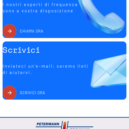
disallineamenti, le iterazioni inutili e le deviazioni di frequenza
I nostri esperti di frequenza
nel processo di progettazione. Per le applicazioni industriali
sono a vostra disposizione
B2B, PETERMANN-TECHNIK è quindi un partner competente per
soluzioni di oscillatori resistenti e stabili in frequenza.
CHIAMA ORA
Scrivici
Inviateci un'e-mail: saremo lieti
di aiutarvi.
SCRIVICI ORA