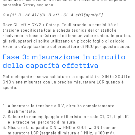
parassita Cstray seguono:
S = (Δf_B - Δf_A) / (CL_B_eff - CL_A_eff) [ppm/pF]
Dove CL_eff = CX/2 + Cstray. Equilibrando la sensibilità di
trazione specificata (dalla scheda tecnica del cristallo) e
risolvendo in base a Cstray si ottiene un valore unico. In pratica,
gli sviluppatori di solito utilizzano un piccolo foglio di calcolo
Excel o un'applicazione del produttore di MCU per questo scopo.
Fase 3: misurazione in circuito
della capacità effettiva
Molto elegante e senza saldature: la capacità tra XIN (o XOUT) e
GND viene misurata con un preciso misuratore LCR quando è
spento.
Procedura di misurazione
Alimentare la tensione a 0 V, circuito completamente
disalimentato.
Saldare (o non equipaggiare) il cristallo - solo C1, C2, il pin IC
e le tracce nel percorso di misura.
Misurare la capacità XIN → GND e XOUT → GND con un
misuratore LCR (segnale di misura a 1 MHz, ≤ 100 mV).