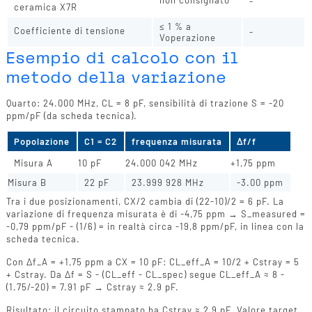
-
ceramica X7R
≤ 1 % a
Coefficiente di tensione
-
Voperazione
Esempio di calcolo con il
metodo della variazione
Quarto: 24.000 MHz, CL = 8 pF, sensibilità di trazione S = -20
ppm/pF (da scheda tecnica).
Popolazione
C1 = C2
frequenza misurata
Δf/f
Misura A
10 pF
24.000 042 MHz
+1,75 ppm
Misura B
22 pF
23.999 928 MHz
-3.00 ppm
Tra i due posizionamenti, CX/2 cambia di (22-10)/2 = 6 pF. La
variazione di frequenza misurata è di -4,75 ppm → S_measured =
-0,79 ppm/pF - (1/6) = in realtà circa -19,8 ppm/pF, in linea con la
scheda tecnica.
Con Δf_A = +1,75 ppm a CX = 10 pF: CL_eff_A = 10/2 + Cstray = 5
+ Cstray. Da Δf = S - (CL_eff - CL_spec) segue CL_eff_A ≈ 8 -
(1.75/-20) = 7.91 pF → Cstray ≈ 2.9 pF.
Risultato: il circuito stampato ha Cstray ≈ 2,9 pF. Valore target