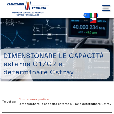
DE
EN
FR
ES
PL
IT
NL
HU
CS
Dimensionare le capacità
esterne C1/C2 e
determinare Cstray
Conoscenza pratica
Tu sei qui :
Dimensionare le capacità esterne C1/C2 e determinare Cstray