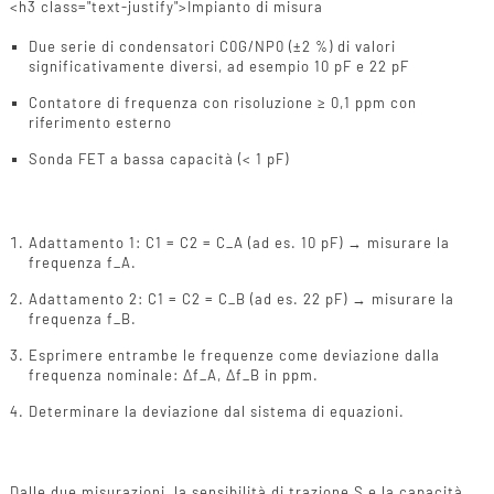
<h3 class="text-justify">Impianto di misura
Due serie di condensatori C0G/NP0 (±2 %) di valori
significativamente diversi, ad esempio 10 pF e 22 pF
Contatore di frequenza con risoluzione ≥ 0,1 ppm con
riferimento esterno
Sonda FET a bassa capacità (< 1 pF)
Implementazione
Adattamento 1: C1 = C2 = C_A (ad es. 10 pF) → misurare la
frequenza f_A.
Adattamento 2: C1 = C2 = C_B (ad es. 22 pF) → misurare la
frequenza f_B.
Esprimere entrambe le frequenze come deviazione dalla
frequenza nominale: Δf_A, Δf_B in ppm.
Determinare la deviazione dal sistema di equazioni.
Calcolo dell'equazione
Dalle due misurazioni, la sensibilità di trazione S e la capacità