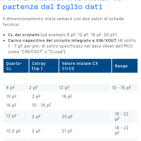
partenza dal foglio dati
Il dimensionamento inizia sempre con due valori di scheda
tecnica:
CL del cristallo
(ad esempio 8 pF, 12 pF, 16 pF, 20 pF)
Carico capacitivo del circuito integrato a XIN/XOUT
(di solito
1 - 7 pF per pin; di solito specificato nel data sheet dell'MCU
come "CIN/COUT" o "CLoad")
Quartz-
Cstray
Valore iniziale CX
Range
CL
(tip.)
C1/C2
7 - 12 pF
6 pF
2 pF
8 pF
8 pF
2 pF
12 pF
10 - 15 pF
10 pF
2 pF
16 pF
16 pF
15 - 18 pF
18 - 22
12 pF
2 pF
20 pF
pF
18 - 22
12.5 pF
2 pF
21 pF
pF