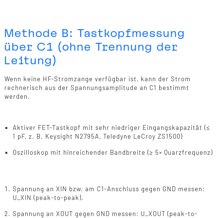
Methode B: Tastkopfmessung
über C1 (ohne Trennung der
Leitung)
Wenn keine HF-Stromzange verfügbar ist, kann der Strom
rechnerisch aus der Spannungsamplitude an C1 bestimmt
werden.
Equipment
Aktiver FET-Tastkopf mit sehr niedriger Eingangskapazität (≤
1 pF, z. B. Keysight N2795A, Teledyne LeCroy ZS1500)
Oszilloskop mit hinreichender Bandbreite (≥ 5× Quarzfrequenz)
Durchführung
Spannung an XIN bzw. am C1-Anschluss gegen GND messen:
U_XIN (peak-to-peak).
Spannung an XOUT gegen GND messen: U_XOUT (peak-to-