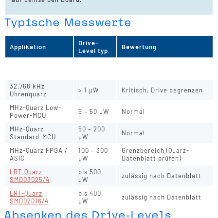
Typische Messwerte
Drive-
Applikation
Bewertung
Level typ.
32,768 kHz
0,1 – 1 µW
Normal
Uhrenquarz
32,768 kHz
> 1 µW
Kritisch, Drive begrenzen
Uhrenquarz
MHz-Quarz Low-
5 – 50 µW
Normal
Power-MCU
MHz-Quarz
50 – 200
Normal
Standard-MCU
µW
MHz-Quarz FPGA /
100 – 300
Grenzbereich (Quarz-
ASIC
µW
Datenblatt prüfen)
LRT-Quarz
bis 500
zulässig nach Datenblatt
SMD03025/4
µW
LRT-Quarz
bis 400
zulässig nach Datenblatt
SMD02016/4
µW
Absenken des Drive-Levels