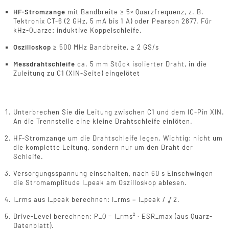
HF-Stromzange
mit Bandbreite ≥ 5× Quarzfrequenz, z. B.
Tektronix CT-6 (2 GHz, 5 mA bis 1 A) oder Pearson 2877. Für
kHz-Quarze: induktive Koppelschleife.
Oszilloskop
≥ 500 MHz Bandbreite, ≥ 2 GS/s
Messdrahtschleife
ca. 5 mm Stück isolierter Draht, in die
Zuleitung zu C1 (XIN-Seite) eingelötet
Durchführung
Unterbrechen Sie die Leitung zwischen C1 und dem IC-Pin XIN.
An die Trennstelle eine kleine Drahtschleife einlöten.
HF-Stromzange um die Drahtschleife legen. Wichtig: nicht um
die komplette Leitung, sondern nur um den Draht der
Schleife.
Versorgungsspannung einschalten, nach 60 s Einschwingen
die Stromamplitude I_peak am Oszilloskop ablesen.
I_rms aus I_peak berechnen: I_rms = I_peak / √2.
Drive-Level berechnen: P_Q = I_rms² · ESR_max (aus Quarz-
Datenblatt).