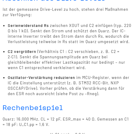
Ist der gemessene Drive-Level zu hoch, stehen drei Maßnahmen
zur Verfügung:
Serienwiderstand Rs
zwischen XOUT und C2 einfügen (typ. 220
Ω bis 1 kΩ). Senkt den Strom und schützt den Quarz. Der IC-
interne Inverter treibt den Strom dann durch Rs, wodurch die
Verlustleistung teilweise in Rs statt im Quarz umgesetzt wird.
C2 vergrößern
(Verhältnis C1 : C2 verschieben, z. B. C2 =
2·C1). Senkt die Spannungsamplitude am Quarz bei
gleichbleibender effektiver Lastkapazität nur bedingt – nur
wenn C1 entsprechend verkleinert wird.
Oszillator-Verstärkung reduzieren
im MCU-Register, wenn der
IC die Einstellung unterstützt (z. B. STM32 RCC-Bit, NXP
OSCCAP/Drive). Vorher prüfen, ob die Verstärkung dann für
den ESR noch ausreicht (siehe Post zu –Rneg).
Rechenbeispiel
Quarz: 16,000 MHz, CL = 12 pF, ESR_max = 40 Ω. Gemessen an C1
= 18 pF: U_C1,pp = 1,6 V.