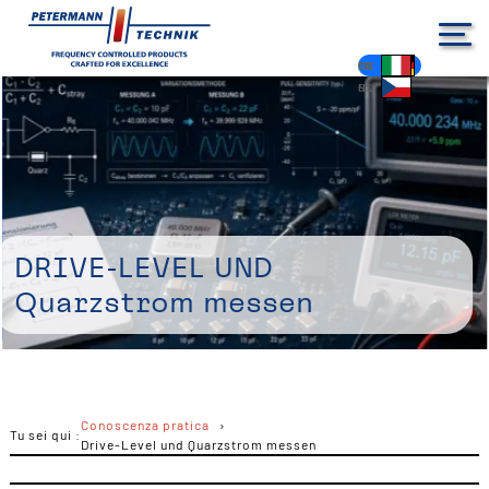
EN
FR
ES
PL
IT
DE
NL
HU
CS
Drive-Level und
Quarzstrom messen
Conoscenza pratica
Tu sei qui :
Drive-Level und Quarzstrom messen