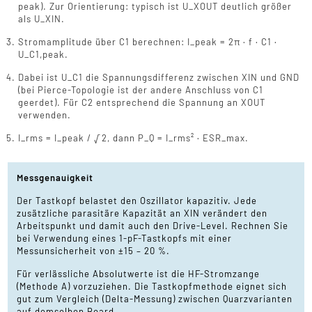
peak). Zur Orientierung: typisch ist U_XOUT deutlich größer
als U_XIN.
Stromamplitude über C1 berechnen: I_peak = 2π · f · C1 ·
U_C1,peak.
Dabei ist U_C1 die Spannungsdifferenz zwischen XIN und GND
(bei Pierce-Topologie ist der andere Anschluss von C1
geerdet). Für C2 entsprechend die Spannung an XOUT
verwenden.
I_rms = I_peak / √2, dann P_Q = I_rms² · ESR_max.
Messgenauigkeit
Der Tastkopf belastet den Oszillator kapazitiv. Jede
zusätzliche parasitäre Kapazität an XIN verändert den
Arbeitspunkt und damit auch den Drive-Level. Rechnen Sie
bei Verwendung eines 1-pF-Tastkopfs mit einer
Messunsicherheit von ±15 – 20 %.
Für verlässliche Absolutwerte ist die HF-Stromzange
(Methode A) vorzuziehen. Die Tastkopfmethode eignet sich
gut zum Vergleich (Delta-Messung) zwischen Quarzvarianten
auf demselben Board.