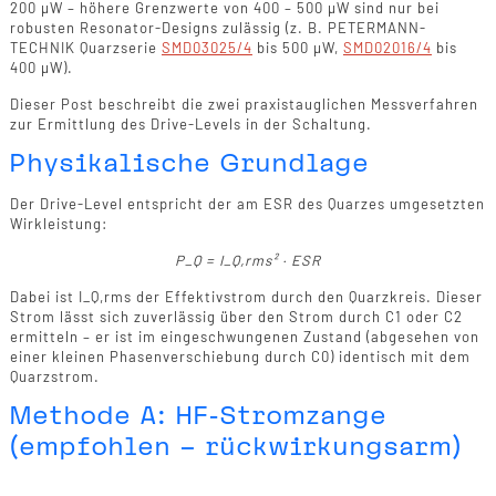
200 µW – höhere Grenzwerte von 400 – 500 µW sind nur bei
robusten Resonator-Designs zulässig (z. B. PETERMANN-
TECHNIK Quarzserie
SMD03025/4
bis 500 µW,
SMD02016/4
bis
400 µW).
Dieser Post beschreibt die zwei praxistauglichen Messverfahren
zur Ermittlung des Drive-Levels in der Schaltung.
Physikalische Grundlage
Der Drive-Level entspricht der am ESR des Quarzes umgesetzten
Wirkleistung:
P_Q = I_Q,rms² · ESR
Dabei ist I_Q,rms der Effektivstrom durch den Quarzkreis. Dieser
Strom lässt sich zuverlässig über den Strom durch C1 oder C2
ermitteln – er ist im eingeschwungenen Zustand (abgesehen von
einer kleinen Phasenverschiebung durch C0) identisch mit dem
Quarzstrom.
Methode A: HF-Stromzange
(empfohlen – rückwirkungsarm)
Equipment