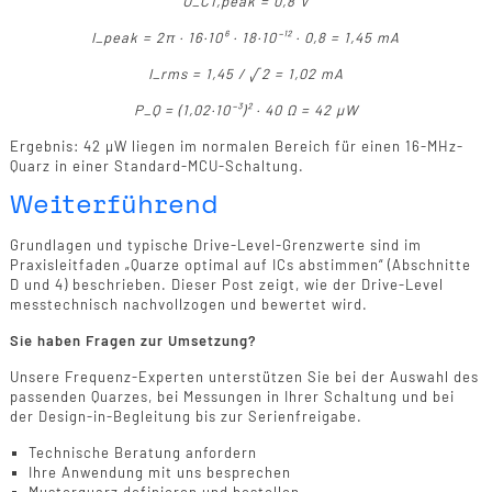
U_C1,peak = 0,8 V
I_peak = 2π · 16·10⁶ · 18·10⁻¹² · 0,8 = 1,45 mA
I_rms = 1,45 / √2 = 1,02 mA
P_Q = (1,02·10⁻³)² · 40 Ω = 42 µW
Ergebnis: 42 µW liegen im normalen Bereich für einen 16-MHz-
Quarz in einer Standard-MCU-Schaltung.
Weiterführend
Grundlagen und typische Drive-Level-Grenzwerte sind im
Praxisleitfaden „Quarze optimal auf ICs abstimmen“ (Abschnitte
D und 4) beschrieben. Dieser Post zeigt, wie der Drive-Level
messtechnisch nachvollzogen und bewertet wird.
Sie haben Fragen zur Umsetzung?
Unsere Frequenz-Experten unterstützen Sie bei der Auswahl des
passenden Quarzes, bei Messungen in Ihrer Schaltung und bei
der Design-in-Begleitung bis zur Serienfreigabe.
Technische Beratung anfordern
Ihre Anwendung mit uns besprechen