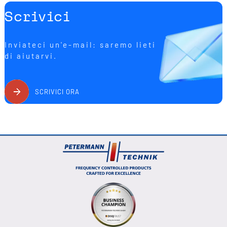
Scrivici
Inviateci un'e-mail: saremo lieti
di aiutarvi.
SCRIVICI ORA