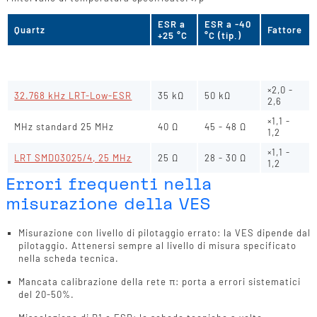
ESR a
ESR a -40
Quartz
Fattore
+25 °C
°C (tip.)
×2.2 -
32.768 kHz di default (a
45 - 70
100 - 130
2.9
seconda della versione)
kΩ
kΩ
×2,0 -
32.768 kHz LRT-Low-ESR
35 kΩ
50 kΩ
2,6
×1,1 -
MHz standard 25 MHz
40 Ω
45 - 48 Ω
1,2
×1,1 -
LRT SMD03025/4, 25 MHz
25 Ω
28 - 30 Ω
1,2
Errori frequenti nella
misurazione della VES
Misurazione con livello di pilotaggio errato: la VES dipende dal
pilotaggio. Attenersi sempre al livello di misura specificato
nella scheda tecnica.
Mancata calibrazione della rete π: porta a errori sistematici
del 20-50%.