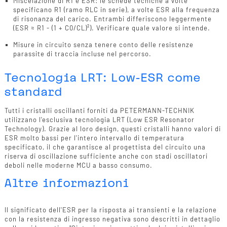
Miscelazione di R1 e ESR: le schede tecniche a volte
specificano R1 (ramo RLC in serie), a volte ESR alla frequenza
di risonanza del carico. Entrambi differiscono leggermente
(ESR ≈ R1 - (1 + C0/CL)²). Verificare quale valore si intende.
Misure in circuito senza tenere conto delle resistenze
parassite di traccia incluse nel percorso.
Tecnologia LRT: Low-ESR come
standard
Tutti i cristalli oscillanti forniti da PETERMANN-TECHNIK
utilizzano l'esclusiva tecnologia LRT (Low ESR Resonator
Technology). Grazie al loro design, questi cristalli hanno valori di
ESR molto bassi per l'intero intervallo di temperatura
specificato, il che garantisce al progettista del circuito una
riserva di oscillazione sufficiente anche con stadi oscillatori
deboli nelle moderne MCU a basso consumo.
Altre informazioni
Il significato dell'ESR per la risposta ai transienti e la relazione
con la resistenza di ingresso negativa sono descritti in dettaglio