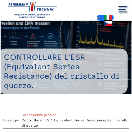
DE
EN
FR
ES
PL
IT
NL
HU
CS
Controllare l'ESR
(Equivalent Series
Resistance) del cristallo di
quarzo.
Conoscenza pratica
Tu sei qui :
Controllare l'ESR (Equivalent Series Resistance) del cristallo
di quarzo.