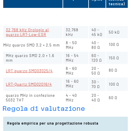
tecnica)
32.768 kHz watch quartz
70 - 90
32.768
35 -
standard (a seconda della
kΩ
kHz
65 kΩ
versione della cassa)
32,768 kHz Orologio al
32,768
40 -
50 kΩ
quarzo LRT-Low-ESR
kHz
45 kΩ
8 - 50
40 -
100 Ω
MHz quarzo SMD 3,2 × 2,5 mm
MHz
80 Ω
MHz quarzo SMD 2.0 × 1.6
16 - 54
60 -
150 Ω
mm
MHz
120 Ω
8 - 60
20 -
80 Ω
LRT quarzo SMD03025/4
MHz
50 Ω
16 - 60
30 -
LRT-Quartz SMD02016/4
100 Ω
MHz
70 Ω
quarzo MHz in confezione
4 - 40
20 -
60 Ω
5032 THT
MHz
40 Ω
Regola di valutazione
Regola empirica per una progettazione robusta