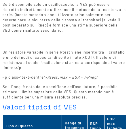
Se è disponibile solo un oscilloscopio, la VES può essere
ristretta indirettamente utilizzando il metodo della resistenza in
serie. Questo metodo viene utilizzato principalmente per
determinare la sicurezza della risposta ai transitori (si veda il
post separato su -Rneg) e fornisce una stima superiore della
VES come risultato secondario.
Principio
Un resistore variabile in serie Rtest viene inserito tra il cristallo
e uno dei nodi di capacità (di solito il lato XOUT). Il valore di
resistenza al quale l'oscillazione si arresta corrisponde al valore
limite:</p
<p class="text-centre">
Rtest_max + ESR ≈ |-Rneg|
Se |-Rneg| è noto dalle specifiche dell'oscillatore, è possibile
stimare il limite superiore della VES. Questo metodo non è
sufficiente per una misura assoluta precisa.
Valori tipici di VES
ESR
Range di
ESR
max
Tipo di quarzo
frequenza
tipico
(scheda