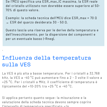
Se l'MCU specifica una ESR_max_IC massima, la ESR reale
del cristallo utilizzato non dovrebbe essere superiore al 50-
70% di questo valore.
Esempio: la scheda tecnica dell'MCU dice ESR_max = 70 Ω
→ ESR del quarzo desiderata 30 - 50 Ω.
Questo lascia una riserva per le derive della temperatura e
dell'invecchiamento, per la dispersione dei componenti e
per un eventuale basso |-Rneg|.
.
Influenza della temperatura
sulla VES
La VES è più alta a basse temperature. Per i cristalli a 32,768
kHz, la VES a -40 °C può aumentare fino a 2 - 3 volte il valore a
+25 °C. Per i cristalli a MHz, il coefficiente di temperatura è
tipicamente del +10-20% tra +25 °C e -40 °C.
Si applica pertanto quanto segue: la misurazione e la
valutazione della scheda tecnica devono sempre coprire
l'intervallo di temperatura specificato.</p