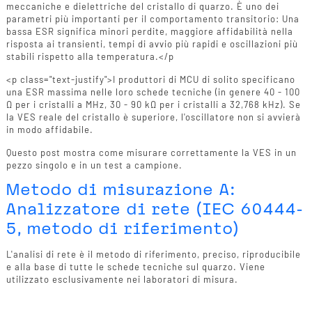
meccaniche e dielettriche del cristallo di quarzo. È uno dei
parametri più importanti per il comportamento transitorio: Una
bassa ESR significa minori perdite, maggiore affidabilità nella
risposta ai transienti, tempi di avvio più rapidi e oscillazioni più
stabili rispetto alla temperatura.</p
<p class="text-justify">I produttori di MCU di solito specificano
una ESR massima nelle loro schede tecniche (in genere 40 - 100
Ω per i cristalli a MHz, 30 - 90 kΩ per i cristalli a 32,768 kHz). Se
la VES reale del cristallo è superiore, l'oscillatore non si avvierà
in modo affidabile.
Questo post mostra come misurare correttamente la VES in un
pezzo singolo e in un test a campione.
Metodo di misurazione A:
Analizzatore di rete (IEC 60444-
5, metodo di riferimento)
L'analisi di rete è il metodo di riferimento, preciso, riproducibile
e alla base di tutte le schede tecniche sul quarzo. Viene
utilizzato esclusivamente nei laboratori di misura.
Apparecchiature