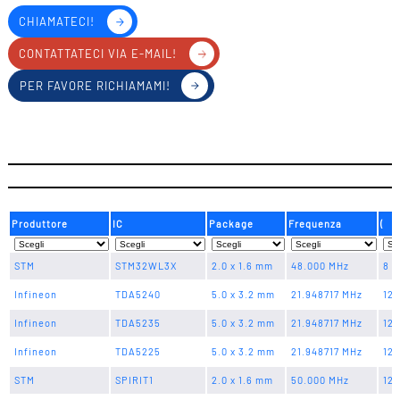
CHIAMATECI!
CONTATTATECI VIA E-MAIL!
PER FAVORE RICHIAMAMI!
Produttore
IC
Package
Frequenza
(
STM
STM32WL3X
2.0 x 1.6 mm
48.000 MHz
8 p
Infineon
TDA5240
5.0 x 3.2 mm
21.948717 MHz
12 
Infineon
TDA5235
5.0 x 3.2 mm
21.948717 MHz
12 
Infineon
TDA5225
5.0 x 3.2 mm
21.948717 MHz
12 
STM
SPIRIT1
2.0 x 1.6 mm
50.000 MHz
12 