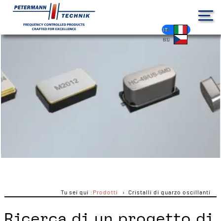
DE
EN
FR
ES
PL
IT
NL
HU
CS
Tu sei qui :
Prodotti
Cristalli di quarzo oscillanti
Ricerca di un progetto di