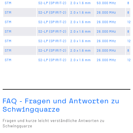
STM
S2-LP (SPIRIT-2)
2.0 x 1.6 mm
50.000 MHz
8 p
STM
S2-LP (SPIRIT-2)
2.0 x 1.6 mm
26.000 MHz
8 p
STM
S2-LP (SPIRIT-2)
2.0 x 1.6 mm
26.000 MHz
12 
STM
S2-LP (SPIRIT-2)
2.0 x 1.6 mm
26.000 MHz
8 p
STM
S2-LP (SPIRIT-2)
2.0 x 1.6 mm
26.000 MHz
12 
STM
S2-LP (SPIRIT-2)
2.0 x 1.6 mm
26.000 MHz
8 p
STM
S2-LP (SPIRIT-2)
2.0 x 1.6 mm
26.000 MHz
12 
FAQ - Fragen und Antworten zu
Schwingquarze
Fragen und kurze leicht verständliche Antworten zu
Schwingquarze