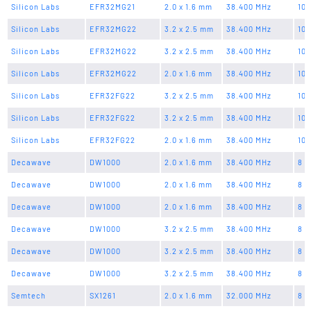
Silicon Labs
EFR32MG21
2.0 x 1.6 mm
38.400 MHz
10 
Silicon Labs
EFR32MG22
3.2 x 2.5 mm
38.400 MHz
10 
Silicon Labs
EFR32MG22
3.2 x 2.5 mm
38.400 MHz
10 
Silicon Labs
EFR32MG22
2.0 x 1.6 mm
38.400 MHz
10 
Silicon Labs
EFR32FG22
3.2 x 2.5 mm
38.400 MHz
10 
Silicon Labs
EFR32FG22
3.2 x 2.5 mm
38.400 MHz
10 
Silicon Labs
EFR32FG22
2.0 x 1.6 mm
38.400 MHz
10 
Decawave
DW1000
2.0 x 1.6 mm
38.400 MHz
8 p
Decawave
DW1000
2.0 x 1.6 mm
38.400 MHz
8 p
Decawave
DW1000
2.0 x 1.6 mm
38.400 MHz
8 p
Decawave
DW1000
3.2 x 2.5 mm
38.400 MHz
8 p
Decawave
DW1000
3.2 x 2.5 mm
38.400 MHz
8 p
Decawave
DW1000
3.2 x 2.5 mm
38.400 MHz
8 p
Semtech
SX1261
2.0 x 1.6 mm
32.000 MHz
8 p