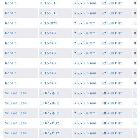
Nordic
nRF52811
3.2 x 2.5 mm
32.000 MHz
8 p
Nordic
nRF52811
3.2 x 2.5 mm
32.000 MHz
8 p
Nordic
nRF51822
2.0 x 1.6 mm
32.000 MHz
10 
Nordic
nRF5340
2.0 x 1.6 mm
32.000 MHz
8 p
Nordic
nRF5340
2.0 x 1.6 mm
32.000 MHz
8 p
Nordic
nRF5340
2.0 x 1.6 mm
32.000 MHz
8 p
Nordic
nRF5340
3.2 x 2.5 mm
32.000 MHz
8 p
Nordic
nRF5340
3.2 x 2.5 mm
32.000 MHz
8 p
Nordic
nRF5340
3.2 x 2.5 mm
32.000 MHz
8 p
Silicon Labs
EFR32BG21
3.2 x 2.5 mm
38.400 MHz
10 
Silicon Labs
EFR32BG21
3.2 x 2.5 mm
38.400 MHz
10 
Silicon Labs
EFR32BG21
2.0 x 1.6 mm
38.400 MHz
10 
Silicon Labs
EFR32MG21
3.2 x 2.5 mm
38.400 MHz
10 
Silicon Labs
EFR32MG21
3.2 x 2.5 mm
38.400 MHz
10 