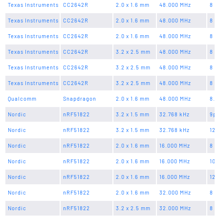
Texas Instruments
CC2642R
2.0 x 1.6 mm
48.000 MHz
8 p
Texas Instruments
CC2642R
2.0 x 1.6 mm
48.000 MHz
8 p
Texas Instruments
CC2642R
2.0 x 1.6 mm
48.000 MHz
8 p
Texas Instruments
CC2642R
3.2 x 2.5 mm
48.000 MHz
8 p
Texas Instruments
CC2642R
3.2 x 2.5 mm
48.000 MHz
8 p
Texas Instruments
CC2642R
3.2 x 2.5 mm
48.000 MHz
8 p
Qualcomm
Snapdragon
2.0 x 1.6 mm
48.000 MHz
8.8
Nordic
nRF51822
3.2 x 1.5 mm
32.768 kHz
9p
Nordic
nRF51822
3.2 x 1.5 mm
32.768 kHz
12.
Nordic
nRF51822
2.0 x 1.6 mm
16.000 MHz
8 p
Nordic
nRF51822
2.0 x 1.6 mm
16.000 MHz
10 
Nordic
nRF51822
2.0 x 1.6 mm
16.000 MHz
12 
Nordic
nRF51822
2.0 x 1.6 mm
32.000 MHz
8 p
Nordic
nRF51822
3.2 x 2.5 mm
32.000 MHz
8 p