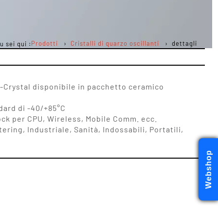
Prodotti
Cristalli di quarzo oscillanti
dettagli
u sei qui :
-Crystal disponibile in pacchetto ceramico
dard di -40/+85°C
ock per CPU, Wireless, Mobile Comm. ecc.
ering, Industriale, Sanità, Indossabili, Portatili,
Webshop