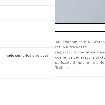
T
2 x 1.5 mm
Il più economico MINI-Watch
Profilo ultra basso
Temperatura operativa stan
o in modo semplice e veloce?
Eccellente generatore di cl
Applicazioni tipiche: IoT, Met
Wireless