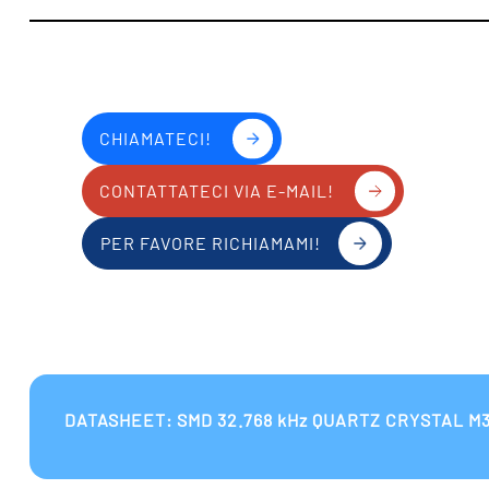
CHIAMATECI!
CONTATTATECI VIA E-MAIL!
PER FAVORE RICHIAMAMI!
DATASHEET: SMD 32.768 kHz QUARTZ CRYSTAL M