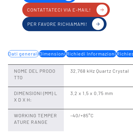
CONTATTATECI VIA E-MAIL!
PER FAVORE RICHIAMAMI!
Dati generali
Dimensioni
Richiedi Informazioni
Richie
NOME DEL PRODO
32.768 kHz Quartz Crystal
TTO
DIMENSIONI (MM) L
3.2 x 1.5 x 0.75 mm
X D X H:
WORKING TEMPER
-40/+85°C
ATURE RANGE