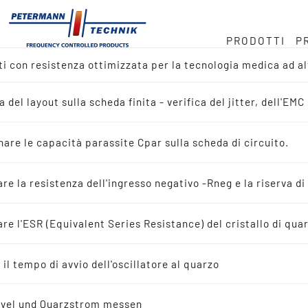
PRODOTTI
P
ti con resistenza ottimizzata per la tecnologia medica ad a
ock
rzo in MHz
a
a del layout sulla scheda finita - verifica del jitter, dell'E
amica del prodotto
.768 kHz
ondotta
are le capacità parassite Cpar sulla scheda di circuito.
ca di reference-design
pprovvigionamento
are la resistenza dell'ingresso negativo -Rneg e la riserva di
ca di applicazioni
are l'ESR (Equivalent Series Resistance) del cristallo di qua
à
lli di quarzo oscillanti
 il tempo di avvio dell'oscillatore al quarzo
avoro
istalli di quarzo oscillanti
evel und Quarzstrom messen