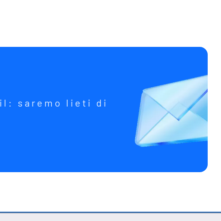
il: saremo lieti di