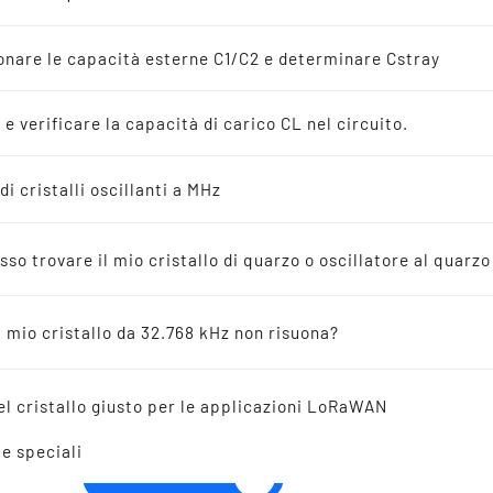
latori al quarzo
i
nare le capacità esterne C1/C2 e determinare Cstray
ioni a 32.768 kHz
 e verificare la capacità di carico CL nel circuito.
nze
di cristalli oscillanti a MHz
SMD WATCH CRYSTAL 3.
venduti
32.768 kHz
so trovare il mio cristallo di quarzo o oscillatore al quarz
atori in ceramica
l mio cristallo da 32.768 kHz non risuona?
imento incrociato
el cristallo giusto per le applicazioni LoRaWAN
te speciali
CHIAMATECI!