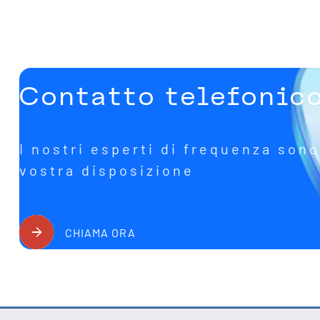
Contatto telefonic
I nostri esperti di frequenza sono
vostra disposizione
CHIAMA ORA