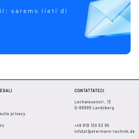
il: saremo lieti di
LEGALI
CONTATTATECI
Lechwiesenstr. 13
D-86899 Landsberg
sulla privacy
ito
+49 819 130 53 95
info(at)petermann-technik.de