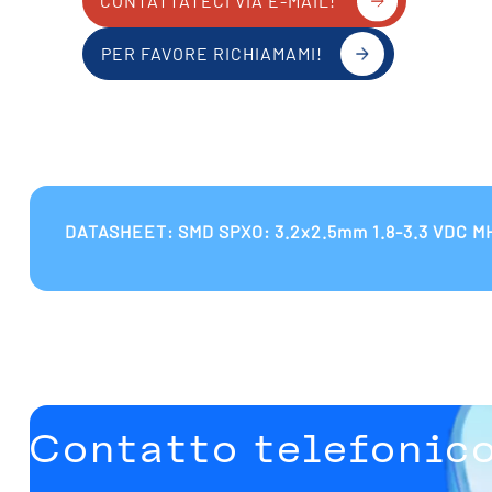
CONTATTATECI VIA E-MAIL!
PER FAVORE RICHIAMAMI!
DATASHEET: SMD SPXO: 3.2x2.5mm 1.8-3.3 VDC M
Contatto telefonic