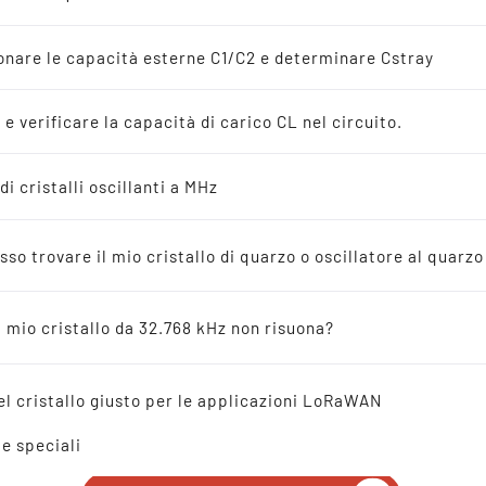
latori al quarzo
i
nare le capacità esterne C1/C2 e determinare Cstray
ioni a 32.768 kHz
 e verificare la capacità di carico CL nel circuito.
nze
di cristalli oscillanti a MHz
SMD SPXO OSCILLATOR 
venduti
mm 0.2-167.0 MHz
so trovare il mio cristallo di quarzo o oscillatore al quarz
atori in ceramica
l mio cristallo da 32.768 kHz non risuona?
imento incrociato
el cristallo giusto per le applicazioni LoRaWAN
CHIAMATECI!
te speciali