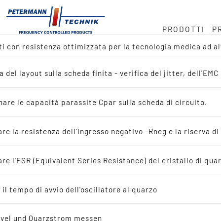
PRODOTTI
P
ti con resistenza ottimizzata per la tecnologia medica ad a
ock
rzo in MHz
a
a del layout sulla scheda finita - verifica del jitter, dell'E
amica del prodotto
.768 kHz
ondotta
are le capacità parassite Cpar sulla scheda di circuito.
ca di reference-design
pprovvigionamento
are la resistenza dell'ingresso negativo -Rneg e la riserva di
ca di applicazioni
are l'ESR (Equivalent Series Resistance) del cristallo di qua
à
lli di quarzo oscillanti
 il tempo di avvio dell'oscillatore al quarzo
avoro
istalli di quarzo oscillanti
evel und Quarzstrom messen