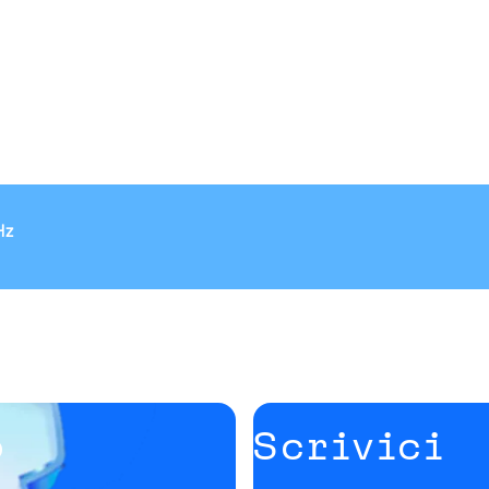
Hz
o
Scrivici