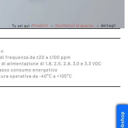
Prodotti
Oscillatori al quarzo
dettagli
Tu sei qui :
to
à di frequenza da ±20 a ±100 ppm
di alimentazione di 1,8, 2,5, 2,8, 3,0 e 3,3 VDC
, basso consumo energetico
tura operativa da -40°C a +105°C
Webshop