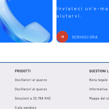
 a
Inviateci un'e-ma
aiutarvi.
SCRIVICI ORA
PRODOTTI
QUESTIONI 
Oscillatori al quarzo
Nota legale
Oscillatori al quarzo
Informativa 
Soluzioni a 32,768 KHZ
Mappa del s
Il più venduto