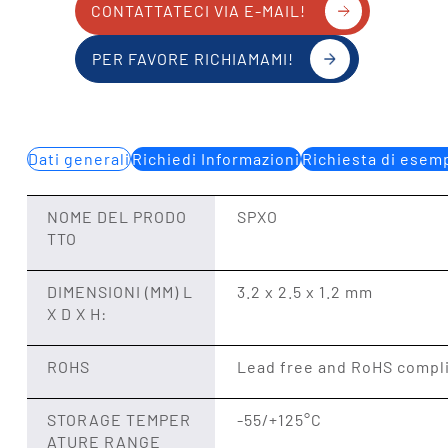
CONTATTATECI VIA E-MAIL!
PER FAVORE RICHIAMAMI!
Dati generali
Richiedi Informazioni
Richiesta di esem
NOME DEL PRODO
SPXO
TTO
DIMENSIONI (MM) L
3.2 x 2.5 x 1.2 mm
X D X H:
ROHS
Lead free and RoHS compl
STORAGE TEMPER
-55/+125°C
ATURE RANGE