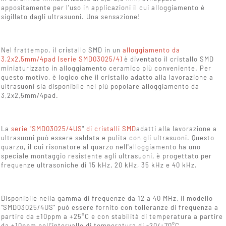
appositamente per l'uso in applicazioni il cui alloggiamento è
sigillato dagli ultrasuoni. Una sensazione!
Nel frattempo, il cristallo SMD in un
alloggiamento da
3,2x2,5mm/4pad (serie SMD03025/4)
è diventato il cristallo SMD
miniaturizzato in alloggiamento ceramico più conveniente. Per
questo motivo, è logico che il cristallo adatto alla lavorazione a
ultrasuoni sia disponibile nel più popolare alloggiamento da
3,2x2,5mm/4pad.
La
serie "SMD03025/4US
"
di cristalli SMD
adatti alla lavorazione a
ultrasuoni può essere saldata e pulita con gli ultrasuoni. Questo
quarzo, il cui risonatore al quarzo nell'alloggiamento ha uno
speciale montaggio resistente agli ultrasuoni, è progettato per
frequenze ultrasoniche di 15 kHz, 20 kHz, 35 kHz e 40 kHz.
Disponibile nella gamma di frequenze da 12 a 40 MHz, il modello
"SMD03025/4US" può essere fornito con tolleranze di frequenza a
partire da ±10ppm a +25°C e con stabilità di temperatura a partire
da ±10ppm nell'intervallo di temperatura di -20/+70°C.