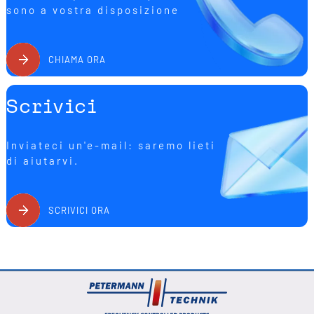
sono a vostra disposizione
CHIAMA ORA
Scrivici
Inviateci un'e-mail: saremo lieti
di aiutarvi.
SCRIVICI ORA