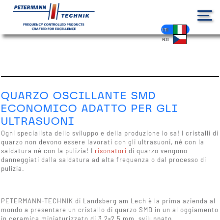
Tu sei qui :
Ultime notizie
Notizie vista singola
DE
EN
FR
ES
PL
IT
NL
HU
CS
QUARZO OSCILLANTE SMD
ECONOMICO ADATTO PER GLI
ULTRASUONI
Ogni specialista dello sviluppo e della produzione lo sa! I cristalli di
quarzo non devono essere lavorati con gli ultrasuoni, né con la
saldatura né con la pulizia! I
risonatori
di quarzo vengono
danneggiati dalla saldatura ad alta frequenza o dal processo di
pulizia.
PETERMANN-TECHNIK di Landsberg am Lech è la prima azienda al
mondo a presentare un cristallo di quarzo SMD in un alloggiamento
in ceramica miniaturizzato di 3,2×2,5 mm, sviluppato