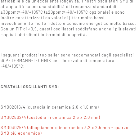
affidabile e da un'eccellente longevità. I nostri oscillatori SMD di
alta qualità hanno una stabilità di frequenza standard di
±30ppm@-40/+105°C (±20ppm@-40/+105°C opzionale) e sono
inoltre caratterizzati da valori di jitter molto bassi,
invecchiamento molto ridotto e consumo energetico molto basso.
Con un FIT di <0,9, questi oscillatori soddisfano anche i più elevati
requisiti dei clienti in termini di longevità.
I seguenti prodotti top seller sono raccomandati dagli specialisti
di PETERMANN-TECHNIK per l'intervallo di temperatura
-40/+105°C:
CRISTALLI OSCILLANTI SMD:
SMD02016/4 (custodia in ceramica 2,0 x 1,6 mm)
SMD02502/4 (custodia in ceramica 2,5 x 2,0 mm)
SMD03025/4 (alloggiamento in ceramica 3,2 x 2,5 mm - quarzo
SMD più economico)