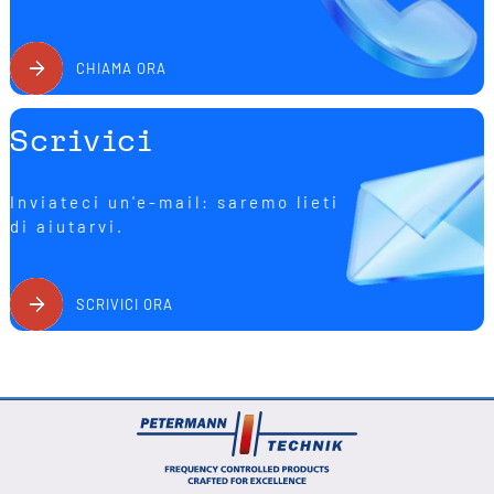
CHIAMA ORA
Scrivici
Inviateci un'e-mail: saremo lieti
di aiutarvi.
SCRIVICI ORA