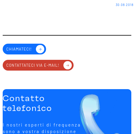
30.08.2018
CHIAMATECI!
CONTATTATECI VIA E-MAIL!
Contatto
telefonico
I nostri esperti di frequenza
sono a vostra disposizione