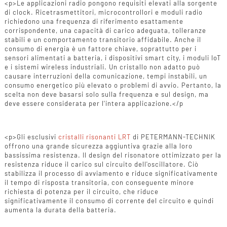
<p>Le applicazioni radio pongono requisiti elevati alla sorgente
di clock. Ricetrasmettitori, microcontrollori e moduli radio
richiedono una frequenza di riferimento esattamente
corrispondente, una capacità di carico adeguata, tolleranze
stabili e un comportamento transitorio affidabile. Anche il
consumo di energia è un fattore chiave, soprattutto per i
sensori alimentati a batteria, i dispositivi smart city, i moduli IoT
e i sistemi wireless industriali. Un cristallo non adatto può
causare interruzioni della comunicazione, tempi instabili, un
consumo energetico più elevato o problemi di avvio. Pertanto, la
scelta non deve basarsi solo sulla frequenza e sul design, ma
deve essere considerata per l'intera applicazione.</p
<p>Gli esclusivi
cristalli risonanti LRT
di PETERMANN-TECHNIK
offrono una grande sicurezza aggiuntiva grazie alla loro
bassissima resistenza. Il design del risonatore ottimizzato per la
resistenza riduce il carico sul circuito dell'oscillatore. Ciò
stabilizza il processo di avviamento e riduce significativamente
il tempo di risposta transitoria, con conseguente minore
richiesta di potenza per il circuito, che riduce
significativamente il consumo di corrente del circuito e quindi
aumenta la durata della batteria.