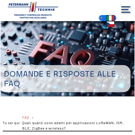
DE
EN
FR
ES
PL
IT
NL
HU
CS
Domande e risposte alle
FAQ
FAQ
Tu sei qui :
Quali quarzi sono adatti per applicazioni LoRaWAN, ISM,
BLE, ZigBee e wireless?